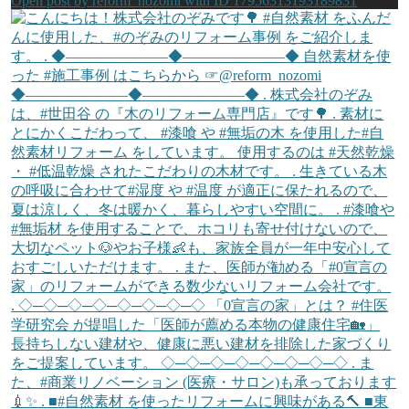
Open post by reform_nozomi with ID 17956313193189831