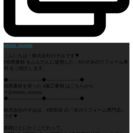
reform_nozomi
こんにちは！株式会社のぞみです🌳
#自然素材 をふんだんに使用した、#のぞみのリフォーム事
例 をご紹介します。
.
◆―――――――◆―――――――◆
自然素材を使った #施工事例 はこちらから
☞@reform_nozomi
◆―――――――◆―――――――◆
.
株式会社のぞみは、#世田谷 の『木のリフォーム専門店』
です🌳
.
素材にとにかくこだわって、