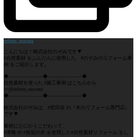
reform_nozomi
こんにちは！株式会社のぞみです🌳
#自然素材 をふんだんに使用した、#のぞみのリフォーム事
例 をご紹介します。
.
◆―――――――◆―――――――◆
自然素材を使った #施工事例 はこちらから
☞@reform_nozomi
◆―――――――◆―――――――◆
.
株式会社のぞみは、#世田谷 の『木のリフォーム専門店』
です🌳
.
素材にとにかくこだわって、
#漆喰 や #無垢の木 を使用した#自然素材リフォーム をし