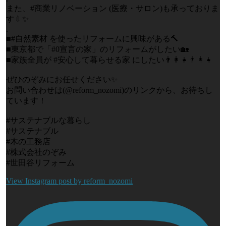
また、#商業リノベーション (医療・サロン)も承っておりま
す💉✨
.
■#自然素材 を使ったリフォームに興味がある🔨
■東京都で「#0宣言の家」のリフォームがしたい🏡
■家族全員が #安心して暮らせる家 にしたい👨‍👩‍👧👨‍👩‍👧
ぜひのぞみにお任せください✨
お問い合わせは(@reform_nozomi)のリンクから、お待ちし
ています！
#サステナブルな暮らし
#サステナブル
#木の工務店
#株式会社のぞみ
#世田谷リフォーム
View Instagram post by reform_nozomi