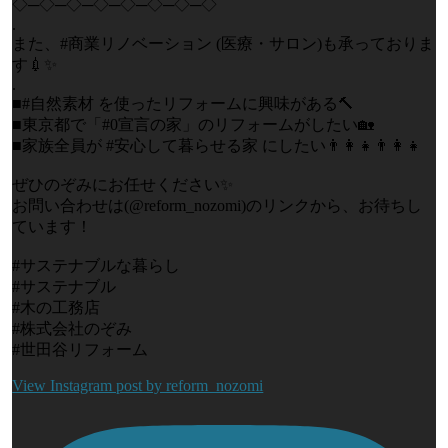
◇─◇─◇─◇─◇─◇─◇─◇
.
また、#商業リノベーション (医療・サロン)も承っておりま
す💉✨
.
■#自然素材 を使ったリフォームに興味がある🔨
■東京都で「#0宣言の家」のリフォームがしたい🏡
■家族全員が #安心して暮らせる家 にしたい👨‍👩‍👧👨‍👩‍👧
ぜひのぞみにお任せください✨
お問い合わせは(@reform_nozomi)のリンクから、お待ちし
ています！
#サステナブルな暮らし
#サステナブル
#木の工務店
#株式会社のぞみ
#世田谷リフォーム
View Instagram post by reform_nozomi