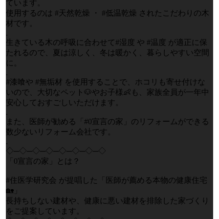
ています。
使用するのは #天然乾燥 ・ #低温乾燥 されたこだわりの木
材です。
.
生きている木の呼吸に合わせて#湿度 や #温度 が適正に保
たれるので、夏は涼しく、冬は暖かく、暮らしやすい空間
に。
.
#漆喰や #無垢材 を使用することで、ホコリも寄せ付けな
いので、大切なペット🐶やお子様👶も、家族全員が一年中
安心しておすごしいただけます。
.
また、医師が勧める「#0宣言の家」のリフォームができる
数少ないリフォーム会社です。
.
◇─◇─◇─◇─◇─◇─◇─◇
「0宣言の家」とは？
#住医学研究会 が提唱した「医師が薦める本物の健康住宅
🏡」
長持ちしない建材や、健康に悪い建材を排除した家づくり
をご提案しています。