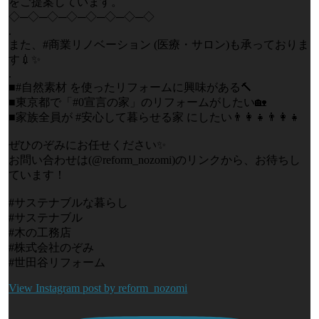
をご提案しています。
◇─◇─◇─◇─◇─◇─◇─◇
.
また、#商業リノベーション (医療・サロン)も承っておりま
す💉✨
.
■#自然素材 を使ったリフォームに興味がある🔨
■東京都で「#0宣言の家」のリフォームがしたい🏡
■家族全員が #安心して暮らせる家 にしたい👨‍👩‍👧👨‍👩‍👧
ぜひのぞみにお任せください✨
お問い合わせは(@reform_nozomi)のリンクから、お待ちし
ています！
#サステナブルな暮らし
#サステナブル
#木の工務店
#株式会社のぞみ
#世田谷リフォーム
View Instagram post by reform_nozomi