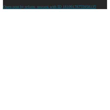
Open post by reform_nozomi with ID 18109178755958135