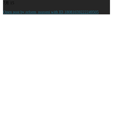
7月 15
Open post by reform_nozomi with ID 18081659222249505