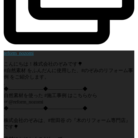
reform_nozomi
こんにちは！株式会社のぞみです🌳
#自然素材 をふんだんに使用した、#のぞみのリフォーム事
例 をご紹介します。
.
◆―――――――◆―――――――◆
自然素材を使った #施工事例 はこちらから
☞@reform_nozomi
◆―――――――◆―――――――◆
.
株式会社のぞみは、#世田谷 の『木のリフォーム専門店』
です🌳
.