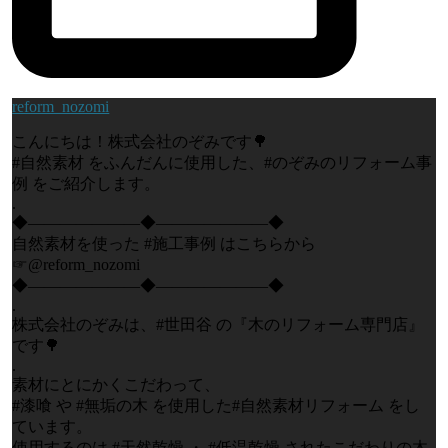
reform_nozomi
こんにちは！株式会社のぞみです🌳
#自然素材 をふんだんに使用した、#のぞみのリフォーム事
例 をご紹介します。
.
◆―――――――◆―――――――◆
自然素材を使った #施工事例 はこちらから
☞@reform_nozomi
◆―――――――◆―――――――◆
.
株式会社のぞみは、#世田谷 の『木のリフォーム専門店』
です🌳
.
素材にとにかくこだわって、
#漆喰 や #無垢の木 を使用した#自然素材リフォーム をし
ています。
使用するのは #天然乾燥 ・ #低温乾燥 されたこだわりの木