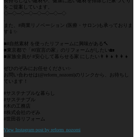
長持ちしない建材や、健康に悪い建材を排除した家づくり
をご提案しています。
◇─◇─◇─◇─◇─◇─◇─◇
.
また、#商業リノベーション (医療・サロン)も承っておりま
す💉✨
.
■#自然素材 を使ったリフォームに興味がある🔨
■東京都で「#0宣言の家」のリフォームがしたい🏡
■家族全員が #安心して暮らせる家 にしたい👨‍👩‍👧👨‍👩‍👧
ぜひのぞみにお任せください✨
お問い合わせは(@reform_nozomi)のリンクから、お待ちし
ています！
#サステナブルな暮らし
#サステナブル
#木の工務店
#株式会社のぞみ
#世田谷リフォーム
View Instagram post by reform_nozomi