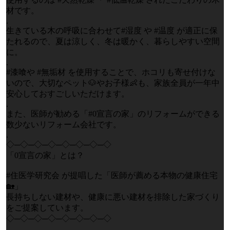
材です。
.
生きている木の呼吸に合わせて#湿度 や #温度 が適正に保
たれるので、夏は涼しく、冬は暖かく、暮らしやすい空間
に。
.
#漆喰や #無垢材 を使用することで、ホコリも寄せ付けな
いので、大切なペット🐶やお子様👶も、家族全員が一年中
安心しておすごしいただけます。
.
また、医師が勧める「#0宣言の家」のリフォームができる
数少ないリフォーム会社です。
.
◇─◇─◇─◇─◇─◇─◇─◇
「0宣言の家」とは？
#住医学研究会 が提唱した「医師が薦める本物の健康住宅
🏡」
長持ちしない建材や、健康に悪い建材を排除した家づくり
をご提案しています。
◇─◇─◇─◇─◇─◇─◇─◇
.