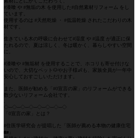
素材にとにかくこだわって、
#漆喰 や #無垢の木 を使用した#自然素材リフォーム をし
ています。
使用するのは #天然乾燥 ・ #低温乾燥 されたこだわりの木
材です。
.
生きている木の呼吸に合わせて#湿度 や #温度 が適正に保
たれるので、夏は涼しく、冬は暖かく、暮らしやすい空間
に。
.
#漆喰や #無垢材 を使用することで、ホコリも寄せ付けな
いので、大切なペット🐶やお子様👶も、家族全員が一年中
安心しておすごしいただけます。
.
また、医師が勧める「#0宣言の家」のリフォームができる
数少ないリフォーム会社です。
.
◇─◇─◇─◇─◇─◇─◇─◇
「0宣言の家」とは？
#住医学研究会 が提唱した「医師が薦める本物の健康住宅
🏡」