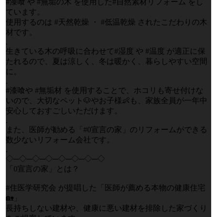
#漆喰 や #無垢の木 を使用した#自然素材リフォーム をし
ています。
使用するのは #天然乾燥 ・ #低温乾燥 されたこだわりの木
材です。
.
生きている木の呼吸に合わせて#湿度 や #温度 が適正に保
たれるので、夏は涼しく、冬は暖かく、暮らしやすい空間
に。
.
#漆喰や #無垢材 を使用することで、ホコリも寄せ付けな
いので、大切なペット🐶やお子様👶も、家族全員が一年中
安心しておすごしいただけます。
.
また、医師が勧める「#0宣言の家」のリフォームができる
数少ないリフォーム会社です。
.
◇─◇─◇─◇─◇─◇─◇─◇
「0宣言の家」とは？
#住医学研究会 が提唱した「医師が薦める本物の健康住宅
🏡」
長持ちしない建材や、健康に悪い建材を排除した家づくり