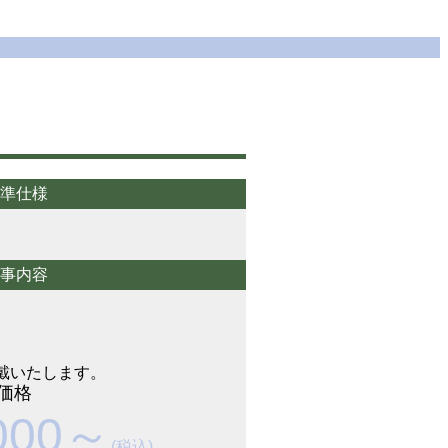
準仕様
事内容
戴いたします。
価格
000～
(税込)