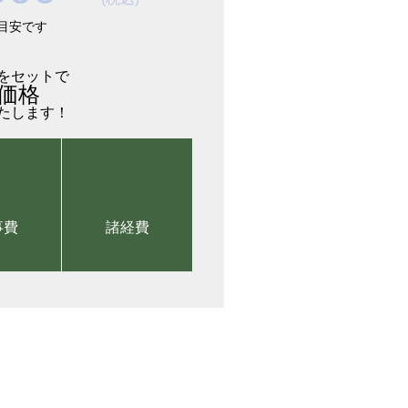
目安です
をセットで
価格
たします！
事費
諸経費