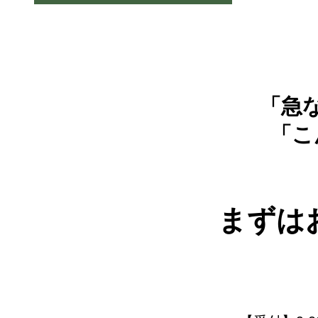
「急
「こ
まずは