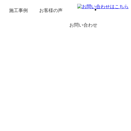
施工事例
お客様の声
プ
造作家具リフォ
キッチン 洗面
ユニットバスリ
増築リフォーム
トイレリフォー
内装リフォーム
キッチンリフォ
総合リフォーム
LDKリフォーム
自然素材
新築
お問い合わせ
化粧台リフォー
フォーム
ーム
ーム
ム
ム
お問い合わせ