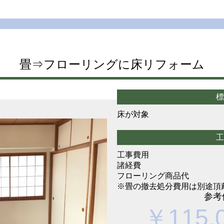
畳⇒フローリングに床リフォーム
標
床が対象
工
工事費用
諸経費
フローリング商品代
※畳の撤去処分費用は別途頂
参考
￥115,