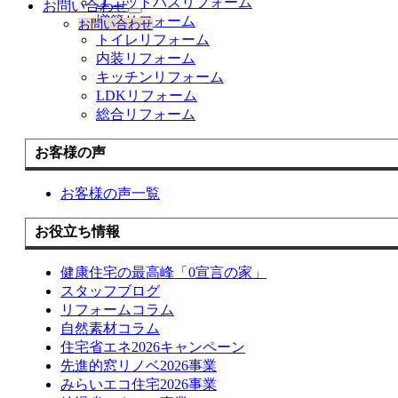
ユニットバスリフォーム
お問い合わせ
サ
増築リフォーム
お問い合わせ
ブ
トイレリフォーム
メ
内装リフォーム
ニ
キッチンリフォーム
ュ
LDKリフォーム
ー
を
総合リフォーム
展
開
お客様の声
お客様の声一覧
お役立ち情報
健康住宅の最高峰「0宣言の家」
スタッフブログ
リフォームコラム
自然素材コラム
住宅省エネ2026キャンペーン
先進的窓リノベ2026事業
みらいエコ住宅2026事業