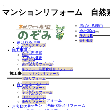
マンションリフォーム 自然
選ばれる理由
会社案内
株式会社のぞみについて
サ
代表挨拶
ブ
会社概要
選ばれる理由
メ
アクセスマップ
ニ
会社案内
施工事例
ュ
代表挨拶
サ
新築
ー
ブ
会社概要
自然素材
を
メ
アクセスマップ
造作家具リフォーム
展
ニ
キッチン 洗面化粧台リフォーム
開
ュ
施工事例
ユニットバスリフォーム
ー
増築リフォーム
を
トイレリフォーム
展
施工事例一覧
内装リフォーム
開
新築
キッチンリフォーム
自然素材
LDKリフォーム
造作家具リフォーム
総合リフォーム
キッチン 洗面化粧台リフォーム
お客様の声