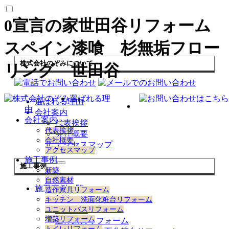
0宣言の家世田谷リフォーム
スペイン漆喰 杉無垢フロー
株式会社のぞみについて
リング 世田谷
選ばれる理
選ばれる理由
由
会社案内
会社案内
代表挨拶
サ
代表挨拶
会社概要
ブ
会社概要
アクセスマップ
メ
アクセスマップ
ニ
施工事例
ュ
施工事例
サ
新築
ー
ブ
自然素材
を
メ
施工事例一覧
造作家具リフォーム
展
ニ
新築
キッチン 洗面化粧台リフォーム
開
ュ
自然素材
ユニットバスリフォーム
ー
増築リフォーム
造作家具リフォーム
を
トイレリフォーム