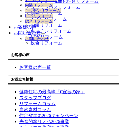
キッチン 洗面化粧台リフォーム
展
内装リフォーム
開
ユニットバスリフォーム
キッチンリフォーム
増築リフォーム
LDKリフォーム
トイレリフォーム
総合リフォーム
内装リフォーム
お客様の声
キッチンリフォーム
お問い合わせ
サ
LDKリフォーム
お問い合わせ
ブ
総合リフォーム
メ
ニ
お客様の声
ュ
ー
お客様の声一覧
を
展
開
お役立ち情報
健康住宅の最高峰「0宣言の家」
スタッフブログ
リフォームコラム
自然素材コラム
住宅省エネ2026キャンペーン
先進的窓リノベ2026事業