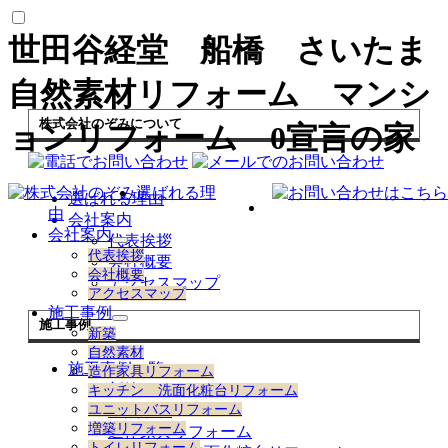
世田谷経堂 船橋 さいたま
自然素材リフォーム マンシ
株式会社のぞみについて
ョンリフォーム 0宣言の家
選ばれる理
選ばれる理由
由
会社案内
会社案内
代表挨拶
サ
代表挨拶
会社概要
ブ
会社概要
アクセスマップ
メ
アクセスマップ
ニ
施工事例
ュ
施工事例
サ
新築
ー
ブ
自然素材
を
メ
施工事例一覧
造作家具リフォーム
展
ニ
新築
キッチン 洗面化粧台リフォーム
開
ュ
自然素材
ユニットバスリフォーム
ー
増築リフォーム
造作家具リフォーム
を
トイレリフォーム