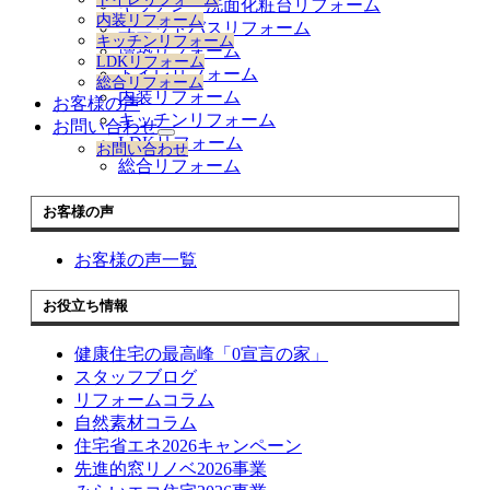
キッチン 洗面化粧台リフォーム
展
内装リフォーム
開
ユニットバスリフォーム
キッチンリフォーム
増築リフォーム
LDKリフォーム
トイレリフォーム
総合リフォーム
内装リフォーム
お客様の声
キッチンリフォーム
お問い合わせ
サ
LDKリフォーム
お問い合わせ
ブ
総合リフォーム
メ
ニ
お客様の声
ュ
ー
お客様の声一覧
を
展
開
お役立ち情報
健康住宅の最高峰「0宣言の家」
スタッフブログ
リフォームコラム
自然素材コラム
住宅省エネ2026キャンペーン
先進的窓リノベ2026事業