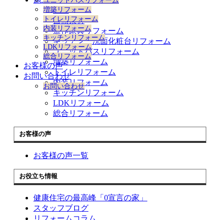
ユニットバスリフォーム
ー
新築
増築リフォーム
を
トイレリフォーム
自然素材
展
内装リフォーム
開
造作家具リフォーム
キッチンリフォーム
キッチン 洗面化粧台リフォーム
LDKリフォーム
ユニットバスリフォーム
総合リフォーム
増築リフォーム
お客様の声
トイレリフォーム
お問い合わせ
内装リフォーム
お問い合わせ
キッチンリフォーム
LDKリフォーム
総合リフォーム
お客様の声
お客様の声一覧
お役立ち情報
健康住宅の最高峰「0宣言の家」
スタッフブログ
リフォームコラム