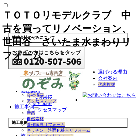
ＴＯＴＯリモデルクラブ 中
古を買ってリノベーション、
株式会社のぞみについて
世田谷 さいたま水まわりリ
フォーム
選ばれる理由
会社案内
選ばれる理由
代表挨拶
会社案内
会社概要
代表挨拶
アクセスマップ
会社概要
施工事例
アクセスマップ
サ
新築
ブ
自然素材
メ
施工事例
造作家具リフォーム
ニ
キッチン 洗面化粧台リフォーム
ュ
施工事例一覧