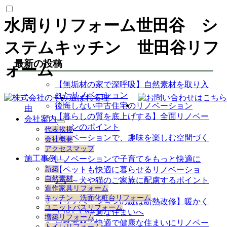
水周りリフォーム世田谷 シ
ステムキッチン 世田谷リフ
最新の投稿
ォーム
【無垢材の家で深呼吸】自然素材を取り入
れたリノベーション
選ばれる理
後悔しない中古住宅のリノベーション
由
【暮らしの質を底上げする】全面リノベー
会社案内
サ
ションのポイント
代表挨拶
ブ
リノベーションで、趣味を楽しむ空間づく
会社概要
メ
り
アクセスマップ
ニ
施工事例
リノベーションで子育てをもっと快適に
ュ
サ
新築
【ペットも快適に暮らせるリノベーショ
ー
ブ
自然素材
ン】～犬や猫のご家族に配慮するポイント
を
メ
造作家具リフォーム
展
～
ニ
キッチン 洗面化粧台リフォーム
開
【リノベーションの鍵は断熱改修】暖かく
ュ
ユニットバスリフォーム
ー
て涼しい快適な住まいへ
増築リフォーム
を
自然素材で快適で健康な住まいにリノベー
トイレリフォーム