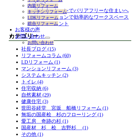
展
ション
内装リフォーム
開
リノベーションでバリアフリーな住まいへ
キッチンリフォーム
リノベーションで効率的なワークスペース
LDKリフォーム
を作るポイント
総合リフォーム
お客様の声
カテゴリー
お問い合わせ
サ
お問い合わせ
ブ
社長ブログ (15)
メ
リフォームコラム (60)
ニ
LDリフォーム (1)
ュ
ー
マンションリフォーム (3)
を
システムキッチン (2)
展
トイレ (4)
開
住宅収納 (6)
自然素材 (29)
健康住宅 (3)
世田谷経堂 宮坂 船橋リフォーム (1)
無垢の国産桧 杉のフローリング (1)
愛工房 奇跡の杉 (1)
国産材 杉 桧 吉野杉 (1)
その他 (1)