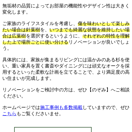
無垢材の品質によってお部屋の機能性やデザイン性は大きく
変化します。
ご家族のライフスタイルを考慮し、
傷を味わいとして楽しみ
たい場合は針葉樹
を、
いつまでも綺麗な状態を維持したい場
合は広葉樹
を選択するというように、
それぞれの特性を理解
した上で場所ごとに使い分ける
リノベーションが良いでしょ
う。
具体的には、家族が集まるリビングには温かみのある杉を使
い、重い家具を置く書斎やダイニングには頑丈なオークを採
用するといった柔軟な計画を立てることで、より満足度の高
い住まいが完成します。
リノベーションをご検討中の方は、ぜひ【のぞみ】へご相談
ください。
ホームページでは
施工事例も多数掲載
していますので、ぜひ
こちら
もご覧くださいませ。