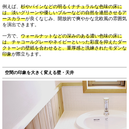
例えば、
杉やパインなどの明るくナチュラルな色味の床に
は、淡いグリーンや優しいブルーなどの自然を連想させるア
ースカラー
が良くなじみ、開放的で爽やかな北欧風の雰囲気
を演出できます。
一方で、
ウォールナットなどの深みのある濃い色味の床に
は、チャコールグレーやネイビーといった彩度を抑えたダー
クトーンの壁紙を合わせると、重厚感と洗練されたモダンな
印象
が際立ちます。
空間の印象を大きく変える壁・天井