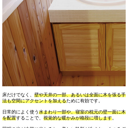
床だけでなく、
壁や天井の一部、あるいは全面に木を張る手
法も空間にアクセントを加える
ために有効です。
日常的によく使う
水まわり一部や、寝室の枕元の壁一面に木
を配置
することで、
視覚的な暖かみが格段に増します
。