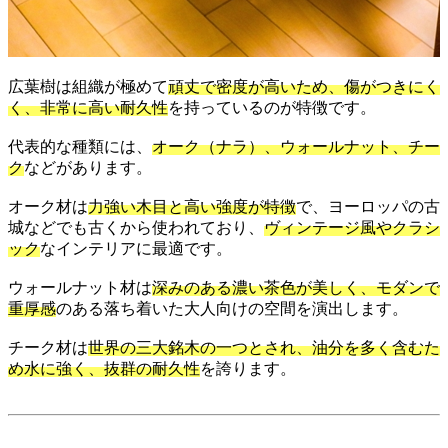
広葉樹は組織が極めて
頑丈で密度が高いため、傷がつきにく
く、非常に高い耐久性
を持っているのが特徴です。
代表的な種類には、
オーク（ナラ）、ウォールナット、チー
ク
などがあります。
オーク材は
力強い木目と高い強度が特徴
で、ヨーロッパの古
城などでも古くから使われており、
ヴィンテージ風やクラシ
ック
なインテリアに最適です。
ウォールナット材は
深みのある濃い茶色が美しく、モダンで
重厚感
のある落ち着いた大人向けの空間を演出します。
チーク材は
世界の三大銘木の一つとされ、油分を多く含むた
め水に強く、抜群の耐久性
を誇ります。