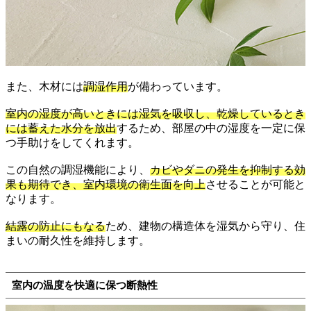
また、木材には
調湿作用
が備わっています。
室内の湿度が高いときには湿気を吸収し、乾燥しているとき
には蓄えた水分を放出
するため、部屋の中の湿度を一定に保
つ手助けをしてくれます。
この自然の調湿機能により、
カビやダニの発生を抑制する効
果も期待でき、室内環境の衛生面を向上
させることが可能と
なります。
結露の防止にもなる
ため、建物の構造体を湿気から守り、住
まいの耐久性を維持します。
室内の温度を快適に保つ断熱性