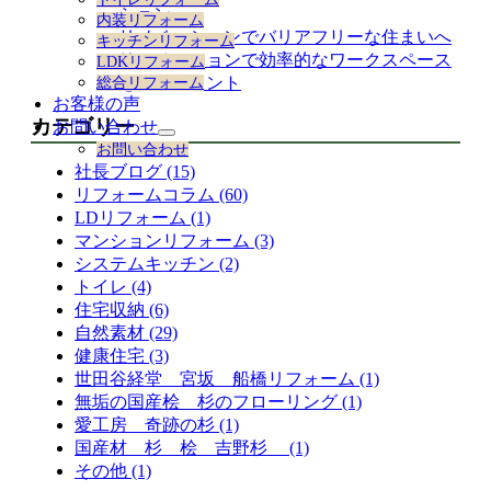
展
ション
内装リフォーム
開
リノベーションでバリアフリーな住まいへ
キッチンリフォーム
リノベーションで効率的なワークスペース
LDKリフォーム
を作るポイント
総合リフォーム
お客様の声
カテゴリー
お問い合わせ
サ
お問い合わせ
ブ
社長ブログ (15)
メ
リフォームコラム (60)
ニ
LDリフォーム (1)
ュ
ー
マンションリフォーム (3)
を
システムキッチン (2)
展
トイレ (4)
開
住宅収納 (6)
自然素材 (29)
健康住宅 (3)
世田谷経堂 宮坂 船橋リフォーム (1)
無垢の国産桧 杉のフローリング (1)
愛工房 奇跡の杉 (1)
国産材 杉 桧 吉野杉 (1)
その他 (1)