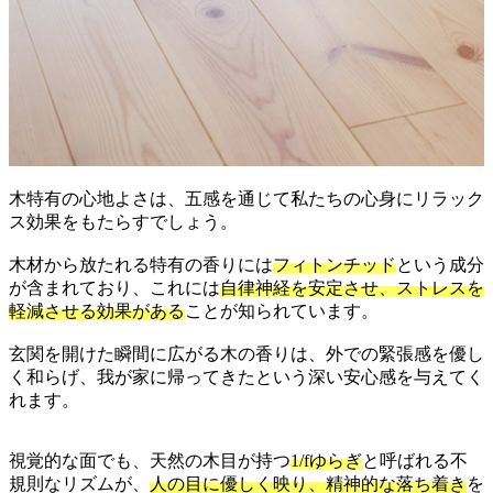
木特有の心地よさは、五感を通じて私たちの心身にリラック
ス効果をもたらすでしょう。
木材から放たれる特有の香りには
フィトンチッド
という成分
が含まれており、これには
自律神経を安定させ、ストレスを
軽減させる効果がある
ことが知られています。
玄関を開けた瞬間に広がる木の香りは、外での緊張感を優し
く和らげ、我が家に帰ってきたという深い安心感を与えてく
れます。
視覚的な面でも、天然の木目が持つ
1/fゆらぎ
と呼ばれる不
規則なリズムが、
人の目に優しく映り、精神的な落ち着き
を