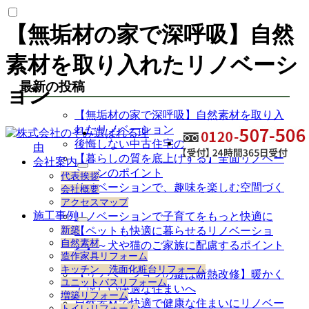
【無垢材の家で深呼吸】自然
素材を取り入れたリノベーシ
最新の投稿
ョン
【無垢材の家で深呼吸】自然素材を取り入
れたリノベーション
選ばれる理
後悔しない中古住宅のリノベーション
由
【暮らしの質を底上げする】全面リノベー
会社案内
サ
ションのポイント
代表挨拶
ブ
リノベーションで、趣味を楽しむ空間づく
会社概要
メ
り
アクセスマップ
ニ
施工事例
リノベーションで子育てをもっと快適に
ュ
サ
新築
【ペットも快適に暮らせるリノベーショ
ー
ブ
自然素材
ン】～犬や猫のご家族に配慮するポイント
を
メ
造作家具リフォーム
展
～
ニ
キッチン 洗面化粧台リフォーム
開
【リノベーションの鍵は断熱改修】暖かく
ュ
ユニットバスリフォーム
ー
て涼しい快適な住まいへ
増築リフォーム
を
自然素材で快適で健康な住まいにリノベー
トイレリフォーム