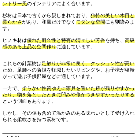
ントリー風
のインテリアによく合います。
杉材は日本で古くから親しまれており、
独特の美しい木目と
柔らかさ
があり、和風だけでなく
モダンな空間
にも馴染みま
す。
ヒノキ材は
優れた耐久性と特有の清々しい芳香
を持ち、
高級
感のある上品な空間作り
に適しています。
これらの針葉樹は
足触りが非常に良く、クッション性が高い
ため、足腰への負担を軽減したいリビングや、お子様が寝転
がって遊ぶ子供部屋などに適しています。
一方で、
柔らかい性質ゆえに家具を置いた跡が残りやすかっ
たり、物を落としたときに凹みや傷がつきやすかったりする
という側面もあります。
しかし、その傷も含めて温かみのある味わいとして受け入れ
られる柔軟さを持つ素材です。