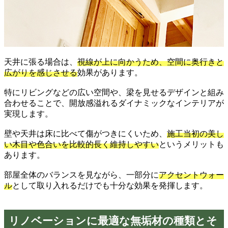
天井に張る場合は、
視線が上に向かうため、空間に奥行きと
広がりを感じさせる
効果があります。
特にリビングなどの広い空間や、梁を見せるデザインと組み
合わせることで、開放感溢れるダイナミックなインテリアが
実現します。
壁や天井は床に比べて傷がつきにくいため、
施工当初の美し
い木目や色合いを比較的長く維持しやすい
というメリットも
あります。
部屋全体のバランスを見ながら、一部分に
アクセントウォー
ル
として取り入れるだけでも十分な効果を発揮します。
リノベーションに最適な無垢材の種類とそ