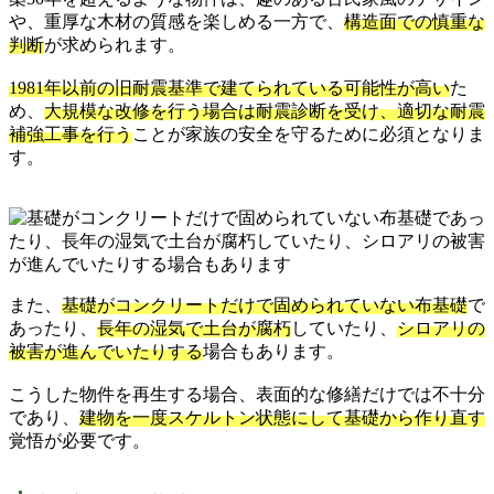
や、重厚な木材の質感を楽しめる一方で、
構造面での慎重な
判断
が求められます。
1981年以前の旧耐震基準で建てられている可能性が高い
た
め、
大規模な改修を行う場合は耐震診断を受け、適切な耐震
補強工事を行う
ことが家族の安全を守るために必須となりま
す。
また、
基礎がコンクリートだけで固められていない布基礎
で
あったり、
長年の湿気で土台が腐朽
していたり、
シロアリの
被害が進んでいたりする
場合もあります。
こうした物件を再生する場合、表面的な修繕だけでは不十分
であり、
建物を一度スケルトン状態にして基礎から作り直す
覚悟が必要です。