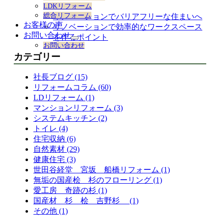
ション
LDKリフォーム
総合リフォーム
リノベーションでバリアフリーな住まいへ
お客様の声
リノベーションで効率的なワークスペース
お問い合わせ
を作るポイント
サ
お問い合わせ
ブ
カテゴリー
メ
ニ
社長ブログ (15)
ュ
ー
リフォームコラム (60)
を
LDリフォーム (1)
展
マンションリフォーム (3)
開
システムキッチン (2)
トイレ (4)
住宅収納 (6)
自然素材 (29)
健康住宅 (3)
世田谷経堂 宮坂 船橋リフォーム (1)
無垢の国産桧 杉のフローリング (1)
愛工房 奇跡の杉 (1)
国産材 杉 桧 吉野杉 (1)
その他 (1)