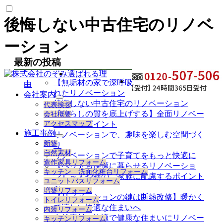
後悔しない中古住宅のリノベ
ーション
最新の投稿
選ばれる理
【無垢材の家で深呼吸】自然素材を取り入
由
れたリノベーション
会社案内
サ
後悔しない中古住宅のリノベーション
代表挨拶
ブ
【暮らしの質を底上げする】全面リノベー
会社概要
メ
アクセスマップ
ションのポイント
ニ
施工事例
リノベーションで、趣味を楽しむ空間づく
ュ
サ
新築
り
ー
ブ
自然素材
を
リノベーションで子育てをもっと快適に
メ
造作家具リフォーム
展
【ペットも快適に暮らせるリノベーショ
ニ
キッチン 洗面化粧台リフォーム
開
ュ
ン】～犬や猫のご家族に配慮するポイント
ユニットバスリフォーム
ー
～
増築リフォーム
を
【リノベーションの鍵は断熱改修】暖かく
トイレリフォーム
展
て涼しい快適な住まいへ
内装リフォーム
開
自然素材で快適で健康な住まいにリノベー
キッチンリフォーム