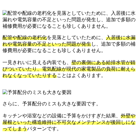
配管や配線の老朽化
を見落としていたために、
入居後に水漏
れや電気容量の不足といった問題が発生
し、追加で多額の補
修費用が必要になることも珍しくありません。
一見きれいに見える内装でも、
壁の裏側にある給排水管が錆
びついていたり、電気配線が現代の家電製品の負荷に耐えら
れなくなっていたりする
ことはよくあります。
さらに、予算配分のミスも大きな要因です。
キッチンや浴室などの設備に予算をかけすぎた結果、
外壁や
屋根といった構造維持に不可欠なメンテナンスが後回しにな
ってしまう
パターンです。