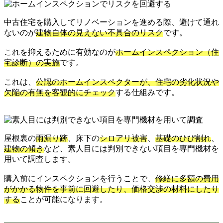
中古住宅を購入してリノベーションを進める際、避けて通れ
ないのが
建物自体の見えない不具合のリスク
です。
これを抑えるために有効なのが
ホームインスペクション（住
宅診断）の実施
です。
これは、
公認のホームインスペクターが、住宅の劣化状況や
欠陥の有無を客観的にチェック
する仕組みです。
屋根裏の
雨漏り跡
、床下の
シロアリ被害
、
基礎のひび割れ
、
建物の傾き
など、素人目には判別できない項目を専門機材を
用いて調査します。
購入前にインスペクションを行うことで、
修繕に多額の費用
がかかる物件を事前に回避したり、価格交渉の材料にしたり
する
ことが可能になります。