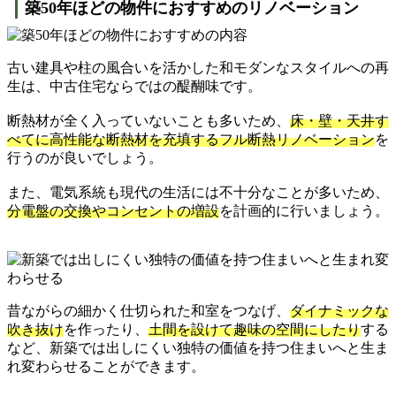
築50年ほどの物件におすすめのリノベーション
古い建具や柱の風合いを活かした和モダンなスタイルへの再
生は、中古住宅ならではの醍醐味です。
断熱材が全く入っていないことも多いため、
床・壁・天井す
べてに高性能な断熱材を充填するフル断熱リノベーション
を
行うのが良いでしょう。
また、電気系統も現代の生活には不十分なことが多いため、
分電盤の交換やコンセントの増設
を計画的に行いましょう。
昔ながらの細かく仕切られた和室をつなげ、
ダイナミックな
吹き抜け
を作ったり、
土間を設けて趣味の空間にしたり
する
など、新築では出しにくい独特の価値を持つ住まいへと生ま
れ変わらせることができます。