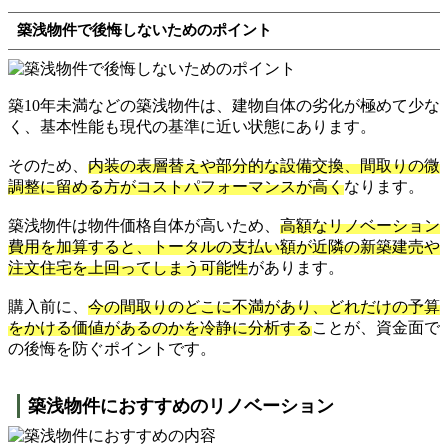
築浅物件で後悔しないためのポイント
築10年未満などの築浅物件は、建物自体の劣化が極めて少な
く、基本性能も現代の基準に近い状態にあります。
そのため、
内装の表層替えや部分的な設備交換、間取りの微
調整に留める方がコストパフォーマンスが高く
なります。
築浅物件は物件価格自体が高いため、
高額なリノベーション
費用を加算すると、トータルの支払い額が近隣の新築建売や
注文住宅を上回ってしまう可能性
があります。
購入前に、
今の間取りのどこに不満があり、どれだけの予算
をかける価値があるのかを冷静に分析する
ことが、資金面で
の後悔を防ぐポイントです。
築浅物件におすすめのリノベーション