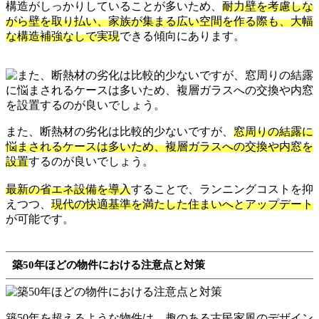
構造がしっかりしていることが多いため、
耐力壁を考慮しな
がら壁を取り払い、家族が集まる広い空間を作る際も、大幅
な構造補強なしで実現
できる傾向にあります。
また、断熱材の劣化は比較的少ないですが、
窓周りの結露に
悩まされるケースは多いため、複層ガラスへの交換や内窓を
設置
するのが良いでしょう。
最新の省エネ設備を導入
することで、ランニングコストを抑
えつつ、
現代の快適基準を満たした住まいへとアップデート
が可能です。
築50年ほどの物件における注意点と対策
築50年を超えるような物件は、趣のある古民家風のデザイン