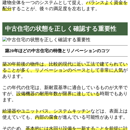
建物全体を一つのシステムとして捉え、
バランスよく資金を
配分
することが、後々の満足度を左右します。
中古住宅の状態を正しく確認する重要性
築20年ほどの中古住宅の特徴とリノベーションのコツ
築20年前後の物件は、比較的現代に近い工法で建てられてい
ることが多く、リノベーションのベースとして非常に人気
が
あります。
この年代の住宅は、新耐震基準に適合しているものが大半で
すが、
設備機器の耐用年数が限界に達している
時期でもあり
ます。
給湯器やユニットバス、システムキッチン
などは、表面上は
使えていても、
内部の腐食
が進んでいる可能性があります。
そのため、
基本的には水回り設備を一新することを前提に計