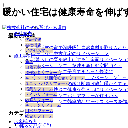
暖かい住宅は健康寿命を伸ば
選ばれる理由
会社案内
最新の投稿
代表挨拶
会社概要
【無垢材の家で深呼吸】自然素材を取り入れた
アクセスマップ
後悔しない中古住宅のリノベーション
施工事例
【暮らしの質を底上げする】全面リノベーショ
サ
新築
ブ
リノベーションで、趣味を楽しむ空間づくり
自然素材
メ
リノベーションで子育てをもっと快適に
造作家具リフォーム
ニ
【ペットも快適に暮らせるリノベーション】～
キッチン 洗面化粧台リフォーム
ュ
【リノベーションの鍵は断熱改修】暖かくて涼
ユニットバスリフォーム
ー
増築リフォーム
自然素材で快適で健康な住まいにリノベーショ
を
トイレリフォーム
リノベーションでバリアフリーな住まいへ
展
内装リフォーム
開
リノベーションで効率的なワークスペースを作
キッチンリフォーム
LDKリフォーム
カテゴリー
総合リフォーム
お客様の声
社長ブログ (15)
お問い合わせ