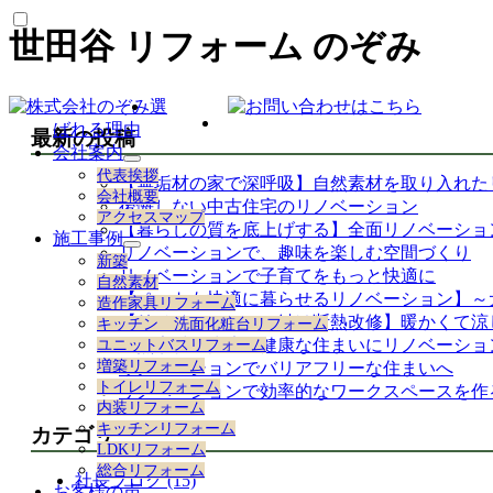
世田谷 リフォーム のぞみ
選
ばれる理由
最新の投稿
会社案内
サ
代表挨拶
【無垢材の家で深呼吸】自然素材を取り入れた
ブ
会社概要
後悔しない中古住宅のリノベーション
メ
アクセスマップ
ニ
【暮らしの質を底上げする】全面リノベーショ
施工事例
ュ
リノベーションで、趣味を楽しむ空間づくり
サ
新築
ー
ブ
リノベーションで子育てをもっと快適に
自然素材
を
メ
【ペットも快適に暮らせるリノベーション】～
造作家具リフォーム
展
ニ
【リノベーションの鍵は断熱改修】暖かくて涼
キッチン 洗面化粧台リフォーム
開
ュ
自然素材で快適で健康な住まいにリノベーショ
ユニットバスリフォーム
ー
増築リフォーム
リノベーションでバリアフリーな住まいへ
を
トイレリフォーム
リノベーションで効率的なワークスペースを作
展
内装リフォーム
開
キッチンリフォーム
カテゴリー
LDKリフォーム
総合リフォーム
社長ブログ (15)
お客様の声