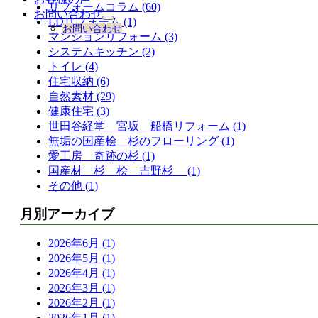
リフォームコラム (60)
お問い合わせ
LDリフォーム (1)
サ
お問い合わせ
ブ
マンションリフォーム (3)
メ
システムキッチン (2)
ニ
トイレ (4)
ュ
住宅収納 (6)
ー
自然素材 (29)
を
健康住宅 (3)
展
開
世田谷経堂 宮坂 船橋リフォーム (1)
無垢の国産桧 杉のフローリング (1)
愛工房 奇跡の杉 (1)
国産材 杉 桧 吉野杉 (1)
その他 (1)
月別アーカイブ
2026年6月 (1)
2026年5月 (1)
2026年4月 (1)
2026年3月 (1)
2026年2月 (1)
2026年1月 (1)