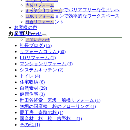
展
ション
内装リフォーム
開
リノベーションでバリアフリーな住まいへ
キッチンリフォーム
リノベーションで効率的なワークスペース
LDKリフォーム
を作るポイント
総合リフォーム
お客様の声
カテゴリー
お問い合わせ
サ
お問い合わせ
ブ
社長ブログ (15)
メ
リフォームコラム (60)
ニ
LDリフォーム (1)
ュ
ー
マンションリフォーム (3)
を
システムキッチン (2)
展
トイレ (4)
開
住宅収納 (6)
自然素材 (29)
健康住宅 (3)
世田谷経堂 宮坂 船橋リフォーム (1)
無垢の国産桧 杉のフローリング (1)
愛工房 奇跡の杉 (1)
国産材 杉 桧 吉野杉 (1)
その他 (1)