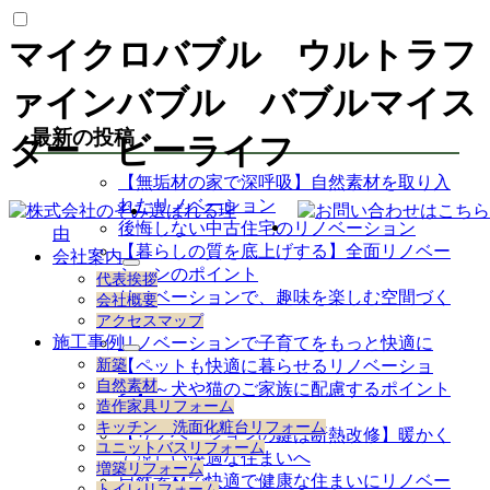
マイクロバブル ウルトラフ
ァインバブル バブルマイス
最新の投稿
ター ビーライフ
【無垢材の家で深呼吸】自然素材を取り入
れたリノベーション
選ばれる理
後悔しない中古住宅のリノベーション
由
【暮らしの質を底上げする】全面リノベー
会社案内
サ
ションのポイント
代表挨拶
ブ
リノベーションで、趣味を楽しむ空間づく
会社概要
メ
り
アクセスマップ
ニ
施工事例
リノベーションで子育てをもっと快適に
ュ
サ
新築
【ペットも快適に暮らせるリノベーショ
ー
ブ
自然素材
ン】～犬や猫のご家族に配慮するポイント
を
メ
造作家具リフォーム
展
～
ニ
キッチン 洗面化粧台リフォーム
開
【リノベーションの鍵は断熱改修】暖かく
ュ
ユニットバスリフォーム
ー
て涼しい快適な住まいへ
増築リフォーム
を
自然素材で快適で健康な住まいにリノベー
トイレリフォーム