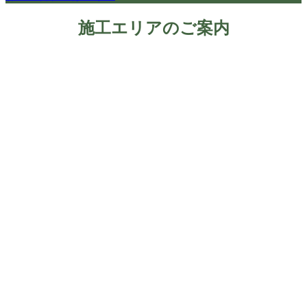
施工エリアのご案内
のぞみは、世田谷区の地元に密着し、リフォーム・家づくり
を承っております。
それ以外の地域にお住まいのお客様も、お気軽にご相談くだ
さいませ。