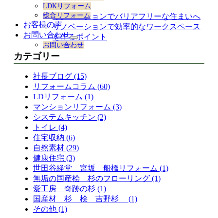
ション
LDKリフォーム
総合リフォーム
リノベーションでバリアフリーな住まいへ
お客様の声
リノベーションで効率的なワークスペース
お問い合わせ
を作るポイント
サ
お問い合わせ
ブ
カテゴリー
メ
ニ
社長ブログ (15)
ュ
ー
リフォームコラム (60)
を
LDリフォーム (1)
展
マンションリフォーム (3)
開
システムキッチン (2)
トイレ (4)
住宅収納 (6)
自然素材 (29)
健康住宅 (3)
世田谷経堂 宮坂 船橋リフォーム (1)
無垢の国産桧 杉のフローリング (1)
愛工房 奇跡の杉 (1)
国産材 杉 桧 吉野杉 (1)
その他 (1)