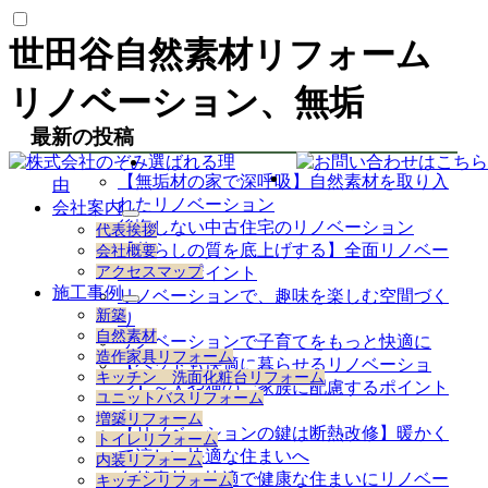
世田谷自然素材リフォーム
リノベーション、無垢
最新の投稿
選ばれる理
【無垢材の家で深呼吸】自然素材を取り入
由
れたリノベーション
会社案内
サ
後悔しない中古住宅のリノベーション
代表挨拶
ブ
【暮らしの質を底上げする】全面リノベー
会社概要
メ
アクセスマップ
ションのポイント
ニ
施工事例
リノベーションで、趣味を楽しむ空間づく
ュ
サ
新築
り
ー
ブ
自然素材
を
リノベーションで子育てをもっと快適に
メ
造作家具リフォーム
展
【ペットも快適に暮らせるリノベーショ
ニ
キッチン 洗面化粧台リフォーム
開
ュ
ン】～犬や猫のご家族に配慮するポイント
ユニットバスリフォーム
ー
～
増築リフォーム
を
【リノベーションの鍵は断熱改修】暖かく
トイレリフォーム
展
て涼しい快適な住まいへ
内装リフォーム
開
自然素材で快適で健康な住まいにリノベー
キッチンリフォーム