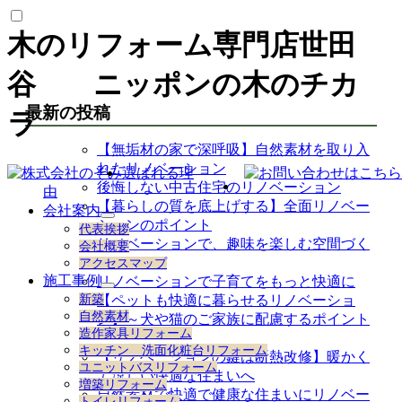
木のリフォーム専門店世田
谷 ニッポンの木のチカ
最新の投稿
ラ
【無垢材の家で深呼吸】自然素材を取り入
れたリノベーション
選ばれる理
後悔しない中古住宅のリノベーション
由
【暮らしの質を底上げする】全面リノベー
会社案内
サ
ションのポイント
代表挨拶
ブ
リノベーションで、趣味を楽しむ空間づく
会社概要
メ
り
アクセスマップ
ニ
施工事例
リノベーションで子育てをもっと快適に
ュ
サ
新築
【ペットも快適に暮らせるリノベーショ
ー
ブ
自然素材
ン】～犬や猫のご家族に配慮するポイント
を
メ
造作家具リフォーム
展
～
ニ
キッチン 洗面化粧台リフォーム
開
【リノベーションの鍵は断熱改修】暖かく
ュ
ユニットバスリフォーム
ー
て涼しい快適な住まいへ
増築リフォーム
を
自然素材で快適で健康な住まいにリノベー
トイレリフォーム