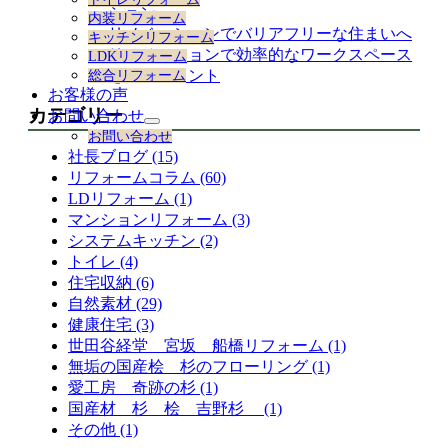
展
ション
内装リフォーム
開
リノベーションでバリアフリーな住まいへ
キッチンリフォーム
リノベーションで効率的なワークスペース
LDKリフォーム
を作るポイント
総合リフォーム
お客様の声
カテゴリー
お問い合わせ
サ
お問い合わせ
ブ
社長ブログ (15)
メ
リフォームコラム (60)
ニ
LDリフォーム (1)
ュ
ー
マンションリフォーム (3)
を
システムキッチン (2)
展
トイレ (4)
開
住宅収納 (6)
自然素材 (29)
健康住宅 (3)
世田谷経堂 宮坂 船橋リフォーム (1)
無垢の国産桧 杉のフローリング (1)
愛工房 奇跡の杉 (1)
国産材 杉 桧 吉野杉 (1)
その他 (1)