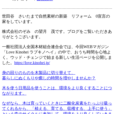
世田谷 さいたまで自然素材の新築 リフォーム 0宣言の
家をしています。
株式会社のぞみ の望月 茂です。ブログをご覧いただきあ
りがとうございます。
一般社団法人全国木材組合連合会では、今回WEBマガジン
「Love Kinohei ラブキノヘイ」の中で、おうち時間を心地よ
く。ウッド・チェンジで始まる新しい生活ページを公開しま
した。
https://love.kinohei.jp/
身の回りのものを木製品に切り替えて、
暮らしにぬくもりや癒しの時間を増やしませんか？
木を使う日用品を使うことは、環境をより良くすることにつ
ながります。
なぜなら、木は育っていくときに二酸化炭素をたっぷり吸っ
てくれるから、「植える、育てる、収穫する、上手に使う」
という森のサイクルに参加して、環境をより良くしていきま