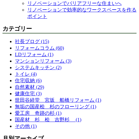
リノベーションでバリアフリーな住まいへ
リノベーションで効率的なワークスペースを作る
ポイント
カテゴリー
社長ブログ (15)
リフォームコラム (60)
LDリフォーム (1)
マンションリフォーム (3)
システムキッチン (2)
トイレ (4)
住宅収納 (6)
自然素材 (29)
健康住宅 (3)
世田谷経堂 宮坂 船橋リフォーム (1)
無垢の国産桧 杉のフローリング (1)
愛工房 奇跡の杉 (1)
国産材 杉 桧 吉野杉 (1)
その他 (1)
月別アーカイブ