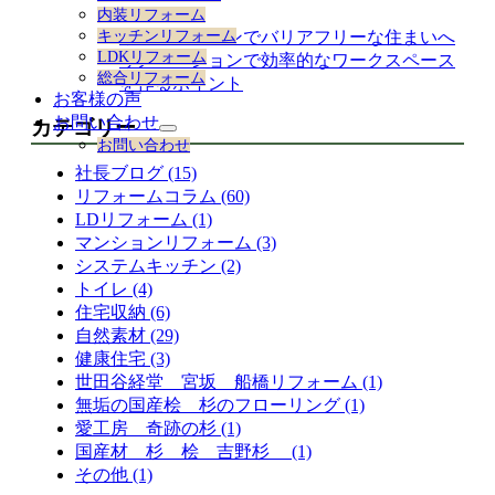
ション
内装リフォーム
開
キッチンリフォーム
リノベーションでバリアフリーな住まいへ
LDKリフォーム
リノベーションで効率的なワークスペース
総合リフォーム
を作るポイント
お客様の声
お問い合わせ
カテゴリー
サ
お問い合わせ
ブ
社長ブログ (15)
メ
リフォームコラム (60)
ニ
ュ
LDリフォーム (1)
ー
マンションリフォーム (3)
を
システムキッチン (2)
展
トイレ (4)
開
住宅収納 (6)
自然素材 (29)
健康住宅 (3)
世田谷経堂 宮坂 船橋リフォーム (1)
無垢の国産桧 杉のフローリング (1)
愛工房 奇跡の杉 (1)
国産材 杉 桧 吉野杉 (1)
その他 (1)