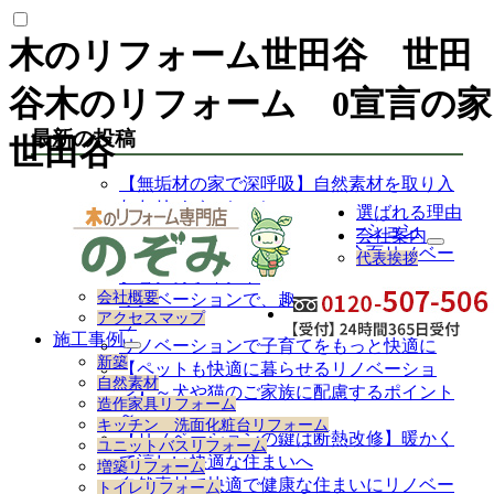
木のリフォーム世田谷 世田
谷木のリフォーム 0宣言の家
最新の投稿
世田谷
【無垢材の家で深呼吸】自然素材を取り入
れたリノベーション
選ばれる理由
後悔しない中古住宅のリノベーション
会社案内
サ
【暮らしの質を底上げする】全面リノベー
代表挨拶
ブ
ションのポイント
メ
会社概要
リノベーションで、趣味を楽しむ空間づく
ニ
アクセスマップ
り
ュ
施工事例
リノベーションで子育てをもっと快適に
ー
サ
新築
【ペットも快適に暮らせるリノベーショ
を
ブ
自然素材
展
ン】～犬や猫のご家族に配慮するポイント
メ
造作家具リフォーム
開
ニ
～
キッチン 洗面化粧台リフォーム
ュ
【リノベーションの鍵は断熱改修】暖かく
ユニットバスリフォーム
ー
て涼しい快適な住まいへ
増築リフォーム
を
自然素材で快適で健康な住まいにリノベー
トイレリフォーム
展