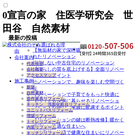
0宣言の家 住医学研究会 世
田谷 自然素材
最新の投稿
選ばれる理
【無垢材の家で深呼吸】自然素材を取り入
由
れたリノベーション
会社案内
後悔しない中古住宅のリノベーション
代表挨拶
【暮らしの質を底上げする】全面リノベー
会社概要
アクセスマップ
ションのポイント
施工事例
リノベーションで、趣味を楽しむ空間づく
サ
新築
り
ブ
自然素材
リノベーションで子育てをもっと快適に
メ
造作家具リフォーム
【ペットも快適に暮らせるリノベーショ
ニ
キッチン 洗面化粧台リフォーム
ュ
ン】～犬や猫のご家族に配慮するポイント
ユニットバスリフォーム
ー
～
増築リフォーム
を
【リノベーションの鍵は断熱改修】暖かく
トイレリフォーム
展
て涼しい快適な住まいへ
内装リフォーム
開
自然素材で快適で健康な住まいにリノベー
キッチンリフォーム