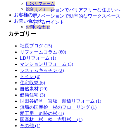
ション
LDKリフォーム
総合リフォーム
リノベーションでバリアフリーな住まいへ
お客様の声
リノベーションで効率的なワークスペース
お問い合わせ
を作るポイント
お問い合わせ
カテゴリー
社長ブログ (15)
リフォームコラム (60)
LDリフォーム (1)
マンションリフォーム (3)
システムキッチン (2)
トイレ (4)
住宅収納 (6)
自然素材 (29)
健康住宅 (3)
世田谷経堂 宮坂 船橋リフォーム (1)
無垢の国産桧 杉のフローリング (1)
愛工房 奇跡の杉 (1)
国産材 杉 桧 吉野杉 (1)
その他 (1)