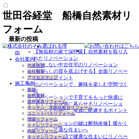
世田谷経堂 船橋自然素材リ
フォーム
最新の投稿
選ばれる理
【無垢材の家で深呼吸】自然素材を取り入
由
れたリノベーション
会社案内
サ
後悔しない中古住宅のリノベーション
代表挨拶
ブ
【暮らしの質を底上げする】全面リノベー
会社概要
メ
アクセスマップ
ションのポイント
ニ
施工事例
リノベーションで、趣味を楽しむ空間づく
ュ
サ
新築
り
ー
ブ
自然素材
を
リノベーションで子育てをもっと快適に
メ
造作家具リフォーム
展
【ペットも快適に暮らせるリノベーショ
ニ
キッチン 洗面化粧台リフォーム
開
ュ
ン】～犬や猫のご家族に配慮するポイント
ユニットバスリフォーム
ー
～
増築リフォーム
を
【リノベーションの鍵は断熱改修】暖かく
トイレリフォーム
展
て涼しい快適な住まいへ
内装リフォーム
開
自然素材で快適で健康な住まいにリノベー
キッチンリフォーム