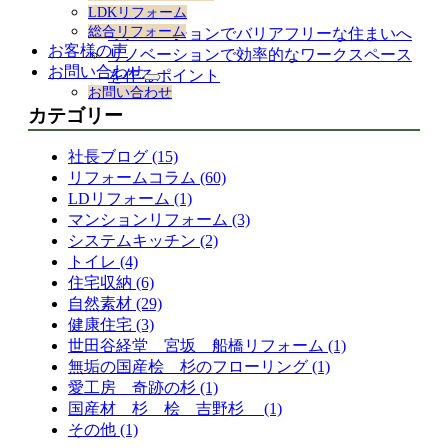
ション
LDKリフォーム
総合リフォーム
リノベーションでバリアフリーな住まいへ
お客様の声
リノベーションで効率的なワークスペース
お問い合わせ
を作るポイント
サ
お問い合わせ
ブ
カテゴリー
メ
ニ
社長ブログ (15)
ュ
ー
リフォームコラム (60)
を
LDリフォーム (1)
展
マンションリフォーム (3)
開
システムキッチン (2)
トイレ (4)
住宅収納 (6)
自然素材 (29)
健康住宅 (3)
世田谷経堂 宮坂 船橋リフォーム (1)
無垢の国産桧 杉のフローリング (1)
愛工房 奇跡の杉 (1)
国産材 杉 桧 吉野杉 (1)
その他 (1)