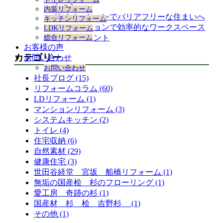
展
ション
内装リフォーム
開
リノベーションでバリアフリーな住まいへ
キッチンリフォーム
リノベーションで効率的なワークスペース
LDKリフォーム
を作るポイント
総合リフォーム
お客様の声
カテゴリー
お問い合わせ
お問い合わせ
社長ブログ (15)
リフォームコラム (60)
LDリフォーム (1)
マンションリフォーム (3)
システムキッチン (2)
トイレ (4)
住宅収納 (6)
自然素材 (29)
健康住宅 (3)
世田谷経堂 宮坂 船橋リフォーム (1)
無垢の国産桧 杉のフローリング (1)
愛工房 奇跡の杉 (1)
国産材 杉 桧 吉野杉 (1)
その他 (1)