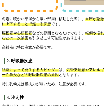
冬場に暖かい部屋から寒い部屋に移動した際に、
血圧が急激
に上下することで起こる疾患
です。
脳梗塞や心筋梗塞
などの原因となるだけでなく、
転倒や溺れ
などの二次被害
も引き起こす可能性があります。
高齢者は特に注意が必要です。
2. 呼吸器疾患
結露によって発生するカビやダニ
は、
気管支喘息やアレルギ
ー性鼻炎などの呼吸器疾患の原因
となります。
特に乳幼児は抵抗力が弱いため、注意が必要です。
3. 冷え性