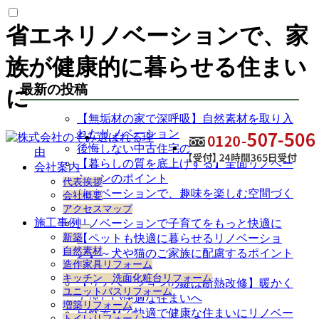
省エネリノベーションで、家
族が健康的に暮らせる住まい
最新の投稿
に
【無垢材の家で深呼吸】自然素材を取り入
れたリノベーション
選ばれる理
後悔しない中古住宅のリノベーション
由
【暮らしの質を底上げする】全面リノベー
会社案内
ションのポイント
代表挨拶
リノベーションで、趣味を楽しむ空間づく
会社概要
り
アクセスマップ
施工事例
リノベーションで子育てをもっと快適に
サ
新築
【ペットも快適に暮らせるリノベーショ
ブ
自然素材
ン】～犬や猫のご家族に配慮するポイント
メ
造作家具リフォーム
～
ニ
キッチン 洗面化粧台リフォーム
【リノベーションの鍵は断熱改修】暖かく
ュ
ユニットバスリフォーム
ー
て涼しい快適な住まいへ
増築リフォーム
を
自然素材で快適で健康な住まいにリノベー
トイレリフォーム