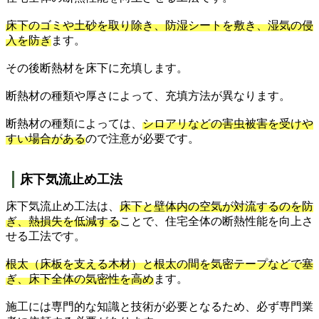
床下のゴミや土砂を取り除き、防湿シートを敷き、湿気の侵
入を防ぎ
ます。
その後断熱材を床下に充填します。
断熱材の種類や厚さによって、充填方法が異なります。
断熱材の種類によっては、
シロアリなどの害虫被害を受けや
すい場合がある
ので注意が必要です。
床下気流止め工法
床下気流止め工法は、
床下と壁体内の空気が対流するのを防
ぎ、熱損失を低減する
ことで、住宅全体の断熱性能を向上さ
せる工法です。
根太（床板を支える木材）と根太の間を気密テープなどで塞
ぎ、床下全体の気密性を高め
ます。
施工には専門的な知識と技術が必要となるため、必ず専門業