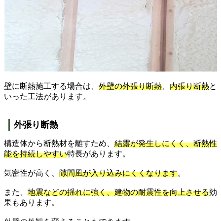
壁に断熱施工する場合は、
外壁の外張り断熱
、
内張り断熱
と
いった工法があります。
外張り断熱
構造体から断熱材を離すため、
結露が発生しにくく、断熱性
能を持続しやすい
特長があります。
気密性が高く、
隙間風が入り込みにくくなります
。
また、
地震などの揺れに強く、建物の耐震性を向上させる
効
果もあります。