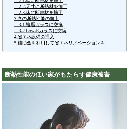
2-1.壁に断熱材を施工
2-2.天井に断熱材を施工
2-3.床に断熱材を施工
3.窓の断熱性能の向上
3-1.複層ガラスに交換
3-2.Low-Eガラスに交換
4.省エネ設備の導入
5.補助金を利用して省エネリノベーションを
断熱性能の低い家がもたらす健康被害