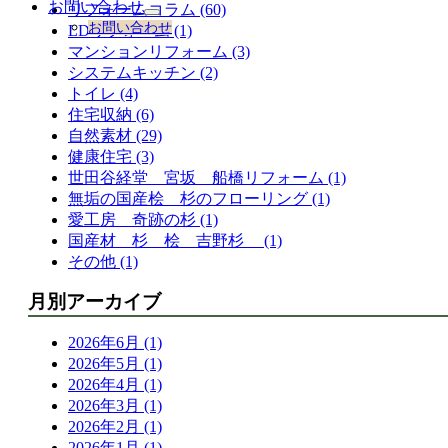
お問い合わせ
リフォームコラム (60)
サ
お問い合わせ
LDリフォーム (1)
ブ
マンションリフォーム (3)
メ
システムキッチン (2)
ニ
ュ
トイレ (4)
ー
住宅収納 (6)
を
自然素材 (29)
展
健康住宅 (3)
開
世田谷経堂 宮坂 船橋リフォーム (1)
無垢の国産桧 杉のフローリング (1)
愛工房 奇跡の杉 (1)
国産材 杉 桧 吉野杉 (1)
その他 (1)
月別アーカイブ
2026年6月 (1)
2026年5月 (1)
2026年4月 (1)
2026年3月 (1)
2026年2月 (1)
2026年1月 (1)