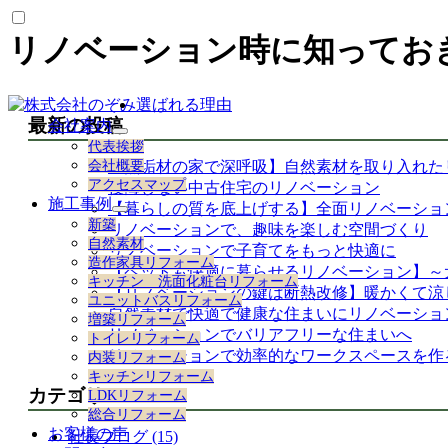
リノベーション時に知ってお
選ばれる理由
最新の投稿
会社案内
サ
代表挨拶
ブ
会社概要
【無垢材の家で深呼吸】自然素材を取り入れた
メ
アクセスマップ
後悔しない中古住宅のリノベーション
ニ
施工事例
【暮らしの質を底上げする】全面リノベーショ
ュ
サ
新築
ー
リノベーションで、趣味を楽しむ空間づくり
ブ
自然素材
を
リノベーションで子育てをもっと快適に
メ
造作家具リフォーム
展
ニ
【ペットも快適に暮らせるリノベーション】～
キッチン 洗面化粧台リフォーム
開
ュ
【リノベーションの鍵は断熱改修】暖かくて涼
ユニットバスリフォーム
ー
自然素材で快適で健康な住まいにリノベーショ
増築リフォーム
を
リノベーションでバリアフリーな住まいへ
トイレリフォーム
展
リノベーションで効率的なワークスペースを作
内装リフォーム
開
キッチンリフォーム
カテゴリー
LDKリフォーム
総合リフォーム
お客様の声
社長ブログ (15)