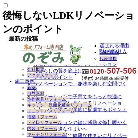
後悔しないLDKリノベーショ
ンのポイント
最新の投稿
選ばれる理由
【無垢材の家で深呼吸】自然素材を取り入
会社案内
れたリノベーション
代表挨拶
後悔しない中古住宅のリノベーション
会社概要
【暮らしの質を底上げする】全面リノベー
アクセスマップ
ションのポイント
施工事例
リノベーションで、趣味を楽しむ空間づく
サ
新築
り
ブ
自然素材
メ
リノベーションで子育てをもっと快適に
造作家具リフォーム
ニ
【ペットも快適に暮らせるリノベーショ
キッチン 洗面化粧台リフォーム
ュ
ン】～犬や猫のご家族に配慮するポイント
ユニットバスリフォーム
ー
～
増築リフォーム
を
【リノベーションの鍵は断熱改修】暖かく
トイレリフォーム
展
内装リフォーム
て涼しい快適な住まいへ
開
キッチンリフォーム
自然素材で快適で健康な住まいにリノベー