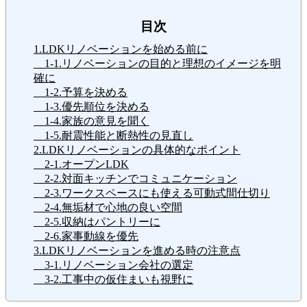
目次
1.LDKリノベーションを始める前に
1-1.リノベーションの目的と理想のイメージを明
確に
1-2.予算を決める
1-3.優先順位を決める
1-4.家族の意見を聞く
1-5.耐震性能と断熱性の見直し
2.LDKリノベーションの具体的なポイント
2-1.オープンLDK
2-2.対面キッチンでコミュニケーション
2-3.ワークスペースにも使える可動式間仕切り
2-4.無垢材で心地の良い空間
2-5.収納はパントリーに
2-6.家事動線を優先
3.LDKリノベーションを進める時の注意点
3-1.リノベーション会社の選定
3-2.工事中の仮住まいも視野に