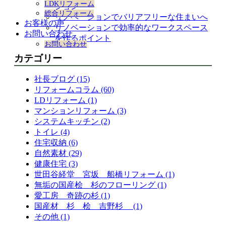
LDKリフォーム
ション
総合リフォーム
リノベーションでバリアフリーな住まいへ
お客様の声
リノベーションで効率的なワークスペース
お問い合わせ
を作るポイント
お問い合わせ
カテゴリー
社長ブログ (15)
リフォームコラム (60)
LDリフォーム (1)
マンションリフォーム (3)
システムキッチン (2)
トイレ (4)
住宅収納 (6)
自然素材 (29)
健康住宅 (3)
世田谷経堂 宮坂 船橋リフォーム (1)
無垢の国産桧 杉のフローリング (1)
愛工房 奇跡の杉 (1)
国産材 杉 桧 吉野杉 (1)
その他 (1)