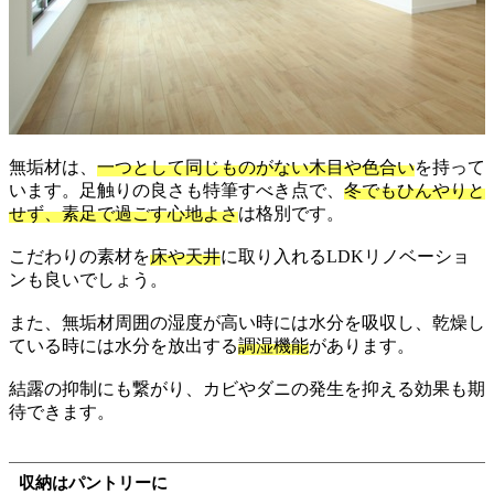
無垢材は、
一つとして同じものがない木目や色合い
を持って
います。足触りの良さも特筆すべき点で、
冬でもひんやりと
せず、素足で過ごす心地よさ
は格別です。
こだわりの素材を
床や天井
に取り入れるLDKリノベーショ
ンも良いでしょう。
また、無垢材周囲の湿度が高い時には水分を吸収し、乾燥し
ている時には水分を放出する
調湿機能
があります。
結露の抑制にも繋がり、カビやダニの発生を抑える効果も期
待できます。
収納はパントリーに