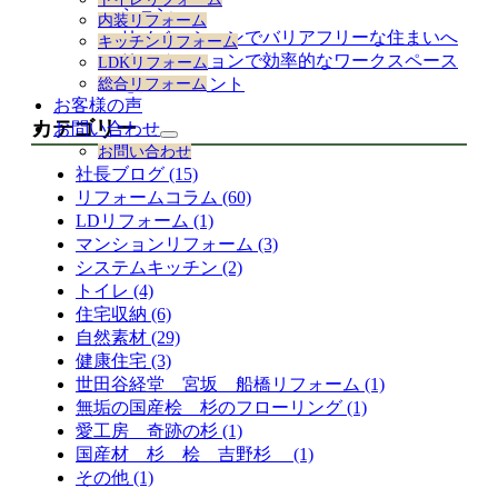
展
ション
内装リフォーム
開
リノベーションでバリアフリーな住まいへ
キッチンリフォーム
リノベーションで効率的なワークスペース
LDKリフォーム
を作るポイント
総合リフォーム
お客様の声
カテゴリー
お問い合わせ
サ
お問い合わせ
ブ
社長ブログ (15)
メ
リフォームコラム (60)
ニ
LDリフォーム (1)
ュ
ー
マンションリフォーム (3)
を
システムキッチン (2)
展
トイレ (4)
開
住宅収納 (6)
自然素材 (29)
健康住宅 (3)
世田谷経堂 宮坂 船橋リフォーム (1)
無垢の国産桧 杉のフローリング (1)
愛工房 奇跡の杉 (1)
国産材 杉 桧 吉野杉 (1)
その他 (1)