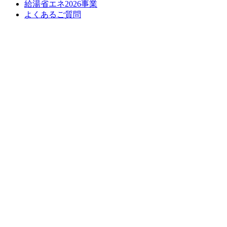
給湯省エネ2026事業
よくあるご質問
お問い合わせ
お問い合わせ
お問い合わせはこちら
施工エリアのご案内
のぞみは、世田谷区の地元に密着し、リフォーム・家づくり
を承っております。
それ以外の地域にお住まいのお客様も、お気軽にご相談くだ
さいませ。