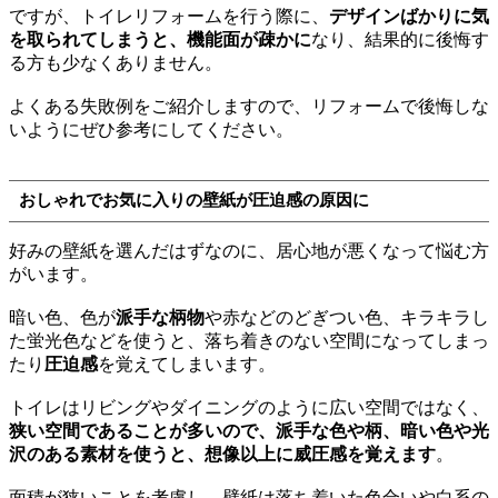
ですが、トイレリフォームを行う際に、
デザインばかりに気
を取られてしまうと、機能面が疎かに
なり、結果的に後悔す
る方も少なくありません。
よくある失敗例をご紹介しますので、リフォームで後悔しな
いようにぜひ参考にしてください。
おしゃれでお気に入りの壁紙が圧迫感の原因に
好みの壁紙を選んだはずなのに、居心地が悪くなって悩む方
がいます。
暗い色、色が
派手な柄物
や赤などのどぎつい色、キラキラし
た蛍光色などを使うと、落ち着きのない空間になってしまっ
たり
圧迫感
を覚えてしまいます。
トイレはリビングやダイニングのように広い空間ではなく、
狭い空間であることが多いので、派手な色や柄、暗い色や光
沢のある素材を使うと、想像以上に威圧感を覚えます
。
面積が狭いことを考慮し、壁紙は落ち着いた色合いや白系の