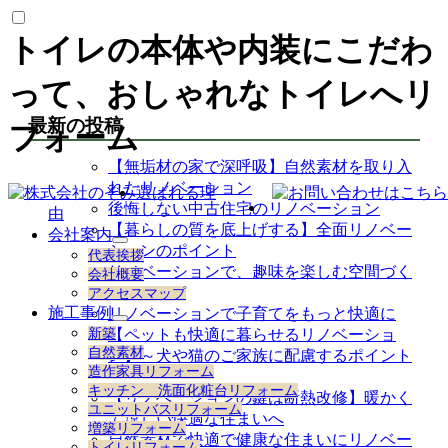
トイレの本体や内装にこだわ
って、おしゃれなトイレへリ
最新の投稿
フォーム
【無垢材の家で深呼吸】自然素材を取り入
れたリノベーション
選ばれる理
後悔しない中古住宅のリノベーション
由
【暮らしの質を底上げする】全面リノベー
会社案内
サ
ションのポイント
代表挨拶
ブ
リノベーションで、趣味を楽しむ空間づく
会社概要
メ
り
アクセスマップ
ニ
施工事例
リノベーションで子育てをもっと快適に
ュ
サ
新築
【ペットも快適に暮らせるリノベーショ
ー
ブ
自然素材
ン】～犬や猫のご家族に配慮するポイント
を
メ
造作家具リフォーム
展
～
ニ
キッチン 洗面化粧台リフォーム
開
【リノベーションの鍵は断熱改修】暖かく
ュ
ユニットバスリフォーム
ー
て涼しい快適な住まいへ
増築リフォーム
を
自然素材で快適で健康な住まいにリノベー
トイレリフォーム