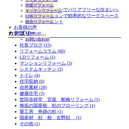
展
ション
内装リフォーム
開
リノベーションでバリアフリーな住まいへ
キッチンリフォーム
リノベーションで効率的なワークスペース
LDKリフォーム
を作るポイント
総合リフォーム
お客様の声
カテゴリー
お問い合わせ
サ
お問い合わせ
ブ
社長ブログ (15)
メ
リフォームコラム (60)
ニ
LDリフォーム (1)
ュ
ー
マンションリフォーム (3)
を
システムキッチン (2)
展
トイレ (4)
開
住宅収納 (6)
自然素材 (29)
健康住宅 (3)
世田谷経堂 宮坂 船橋リフォーム (1)
無垢の国産桧 杉のフローリング (1)
愛工房 奇跡の杉 (1)
国産材 杉 桧 吉野杉 (1)
その他 (1)