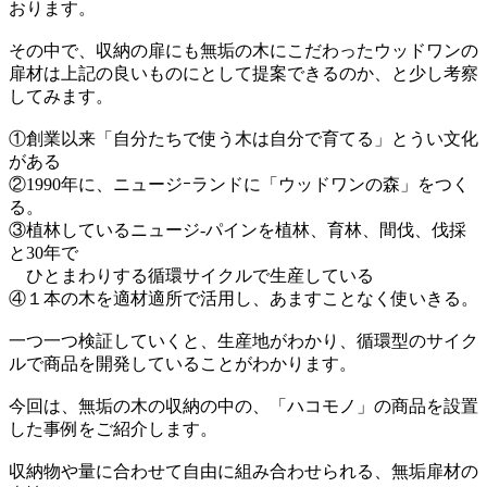
おります。
その中で、収納の扉にも無垢の木にこだわったウッドワンの
扉材は上記の良いものにとして提案できるのか、と少し考察
してみます。
①創業以来「自分たちで使う木は自分で育てる」とうい文化
がある
②1990年に、ニュージｰランドに「ウッドワンの森」をつく
る。
③植林しているニュージ-パインを植林、育林、間伐、伐採
と30年で
ひとまわりする循環サイクルで生産している
④１本の木を適材適所で活用し、あますことなく使いきる。
一つ一つ検証していくと、生産地がわかり、循環型のサイク
ルで商品を開発していることがわかります。
今回は、無垢の木の収納の中の、「ハコモノ」の商品を設置
した事例をご紹介します。
収納物や量に合わせて自由に組み合わせられる、無垢扉材の