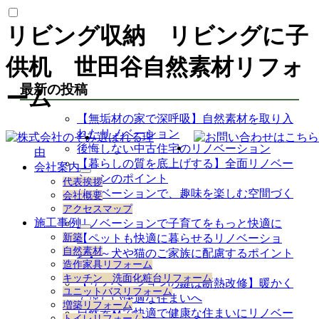
リビング収納 リビングに子
供机 世田谷自然素材リフォ
最新の投稿
ーム
【無垢材の家で深呼吸】自然素材を取り入
れたリノベーション
選ばれる理
後悔しない中古住宅のリノベーション
由
【暮らしの質を底上げする】全面リノベー
会社案内
サ
ションのポイント
代表挨拶
ブ
リノベーションで、趣味を楽しむ空間づく
会社概要
メ
り
アクセスマップ
ニ
施工事例
リノベーションで子育てをもっと快適に
ュ
サ
新築
【ペットも快適に暮らせるリノベーショ
ー
ブ
自然素材
ン】～犬や猫のご家族に配慮するポイント
を
メ
造作家具リフォーム
展
～
ニ
キッチン 洗面化粧台リフォーム
開
【リノベーションの鍵は断熱改修】暖かく
ュ
ユニットバスリフォーム
ー
て涼しい快適な住まいへ
増築リフォーム
を
自然素材で快適で健康な住まいにリノベー
トイレリフォーム