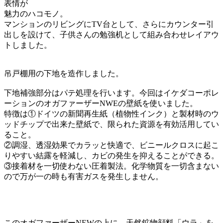
表情が
魅力のハコモノ。
マンションのリビングにTV台として、さらにカウンター引
出しを設けて、子供さんの勉強机として組み合わせレイアウ
トしました。
吊戸棚用の下地を造作しました。
下地補強部分はパテ処理を行います。今回はイケダコーポレ
ーションのオガファーザーNWEの壁紙を使いました。
特徴は①ドイツの新聞再生紙（植物性インク）と製材時のウ
ッドチップで出来た壁紙で、限られた資源を有効活用してい
ること。
②調湿、透湿効果でカラッと快適で、ビニールクロスに起こ
りやすい結露を軽減し、カビの発生を抑えることができる。
③接着材を一切使わない圧着製法。化学物質を一切含まない
ので万が一の時も有害ガスを発生しません。
このオガファーザーNEWの上に、天然鉱物顔料「ウラ」を