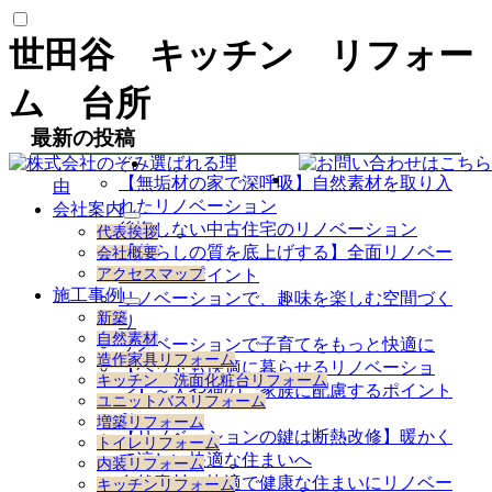
世田谷 キッチン リフォー
ム 台所
最新の投稿
選ばれる理
【無垢材の家で深呼吸】自然素材を取り入
由
れたリノベーション
会社案内
サ
後悔しない中古住宅のリノベーション
代表挨拶
ブ
【暮らしの質を底上げする】全面リノベー
会社概要
メ
アクセスマップ
ションのポイント
ニ
施工事例
リノベーションで、趣味を楽しむ空間づく
ュ
サ
新築
り
ー
ブ
自然素材
を
リノベーションで子育てをもっと快適に
メ
造作家具リフォーム
展
【ペットも快適に暮らせるリノベーショ
ニ
キッチン 洗面化粧台リフォーム
開
ュ
ン】～犬や猫のご家族に配慮するポイント
ユニットバスリフォーム
ー
～
増築リフォーム
を
【リノベーションの鍵は断熱改修】暖かく
トイレリフォーム
展
て涼しい快適な住まいへ
内装リフォーム
開
自然素材で快適で健康な住まいにリノベー
キッチンリフォーム