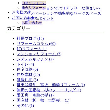
ション
LDKリフォーム
総合リフォーム
リノベーションでバリアフリーな住まいへ
お客様の声
リノベーションで効率的なワークスペース
お問い合わせ
を作るポイント
サ
お問い合わせ
ブ
カテゴリー
メ
ニ
社長ブログ (15)
ュ
ー
リフォームコラム (60)
を
LDリフォーム (1)
展
マンションリフォーム (3)
開
システムキッチン (2)
トイレ (4)
住宅収納 (6)
自然素材 (29)
健康住宅 (3)
世田谷経堂 宮坂 船橋リフォーム (1)
無垢の国産桧 杉のフローリング (1)
愛工房 奇跡の杉 (1)
国産材 杉 桧 吉野杉 (1)
その他 (1)