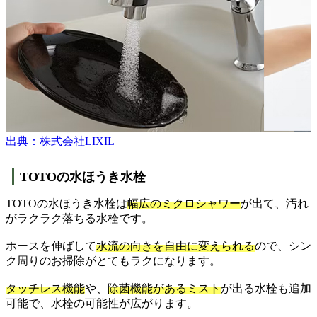
出典：株式会社LIXIL
TOTOの水ほうき水栓
TOTOの水ほうき水栓は
幅広のミクロシャワー
が出て、汚れ
がラクラク落ちる水栓です。
ホースを伸ばして
水流の向きを自由に変えられる
ので、シン
ク周りのお掃除がとてもラクになります。
タッチレス機能
や、
除菌機能があるミスト
が出る水栓も追加
可能で、水栓の可能性が広がります。