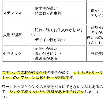
・耐水性が高い
・傷が付
ステンレス
・錆に強く衛生的
・デザイ
・耐熱性
・汚れに強くお手入れがしやす
・強度が
人造大理石
い
硬いもの
・デザイン性が高い
うことも
・耐熱性が高い
セラミック
・傷が付きにくい
・設置費
・高級感がある
ステンレス素材が標準仕様
の場合が多く、
人工大理石やセラ
ミックのオプションは10万円～が相場で
す。
ワークトップとシンクの素材を別々にできない商品もあるの
で、
シンクで取り入れたい素材がある場合は注意
しましょ
う。