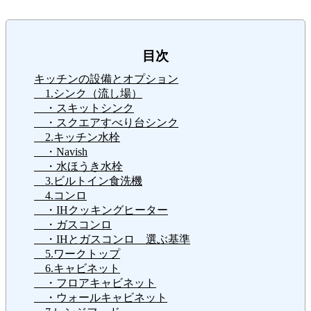
目次
キッチンの設備とオプション
1.シンク（流し場）
・スキットシンク
・スクエアすべり台シンク
2.キッチン水栓
・Navish
・水ほうき水栓
3.ビルトイン食洗機
4.コンロ
・IHクッキングヒーター
・ガスコンロ
・IHとガスコンロ 選ぶ基準
5.ワークトップ
6.キャビネット
・フロアキャビネット
・ウォールキャビネット