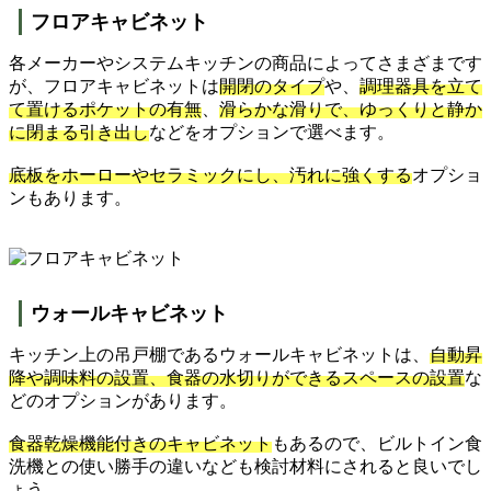
フロアキャビネット
各メーカーやシステムキッチンの商品によってさまざまです
が、フロアキャビネットは
開閉のタイプ
や、
調理器具を立て
て置けるポケットの有無
、
滑らかな滑りで、ゆっくりと静か
に閉まる引き出し
などをオプションで選べます。
底板をホーローやセラミックにし、汚れに強くする
オプショ
ンもあります。
ウォールキャビネット
キッチン上の吊戸棚であるウォールキャビネットは、
自動昇
降や調味料の設置、食器の水切りができるスペースの設置
な
どのオプションがあります。
食器乾燥機能付きのキャビネット
もあるので、ビルトイン食
洗機との使い勝手の違いなども検討材料にされると良いでし
ょう。