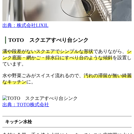
出典：株式会社LIXIL
TOTO スクエアすべり台シンク
溝や段差がないスクエアでシンプルな形状
でありながら、
シ
ンク底面・網かご・排水口にすべり台のような傾斜
を設置し
ています。
水や野菜ごみがスイスイ流れるので、
汚れの滞留が無い綺麗
なキッチン
に。
出典：TOTO株式会社
キッチン水栓