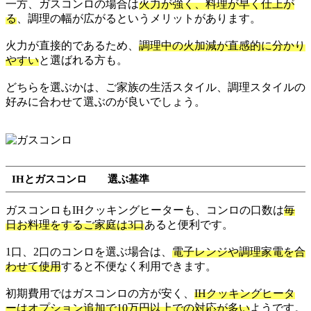
一方、ガスコンロの場合は
火力が強く、料理が早く仕上が
る
、調理の幅が広がるというメリットがあります。
火力が直接的であるため、
調理中の火加減が直感的に分かり
やすい
と選ばれる方も。
どちらを選ぶかは、ご家族の生活スタイル、調理スタイルの
好みに合わせて選ぶのが良いでしょう。
IHとガスコンロ 選ぶ基準
ガスコンロもIHクッキングヒーターも、コンロの口数は
毎
日お料理をするご家庭は3口
あると便利です。
1口、2口のコンロを選ぶ場合は、
電子レンジや調理家電を合
わせて使用
すると不便なく利用できます。
初期費用ではガスコンロの方が安く、
IHクッキングヒータ
ーはオプション追加で10万円以上での対応が多い
ようです。