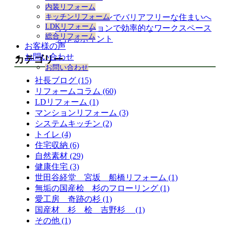
ション
内装リフォーム
開
キッチンリフォーム
リノベーションでバリアフリーな住まいへ
LDKリフォーム
リノベーションで効率的なワークスペース
総合リフォーム
を作るポイント
お客様の声
お問い合わせ
カテゴリー
お問い合わせ
社長ブログ (15)
リフォームコラム (60)
LDリフォーム (1)
マンションリフォーム (3)
システムキッチン (2)
トイレ (4)
住宅収納 (6)
自然素材 (29)
健康住宅 (3)
世田谷経堂 宮坂 船橋リフォーム (1)
無垢の国産桧 杉のフローリング (1)
愛工房 奇跡の杉 (1)
国産材 杉 桧 吉野杉 (1)
その他 (1)